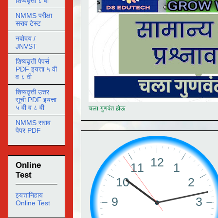
शिष्यवृत्ती ८ वी
NMMS परीक्षा
सराव टेस्ट
नवोदय /
JNVST
शिष्यवृत्ती पेपर्स
PDF इयत्ता ५ वी
व ८ वी
शिष्यवृत्ती उत्तर
सूची PDF इयत्ता
५ वी व ८ वी
चला गुणवंत होऊ
NMMS सराव
पेपर PDF
Online
Test
इयत्तानिहाय
Online Test