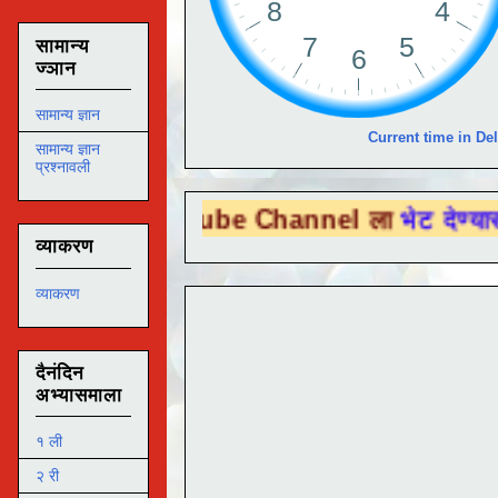
सामान्य
ज्ञान
सामान्य ज्ञान
Current time in Del
सामान्य ज्ञान
प्रश्नावली
u Tube Channel ला
भेट देण्यासाठी येथे क्लिक
व्याकरण
व्याकरण
दैनंदिन
अभ्यासमाला
१ ली
२ री