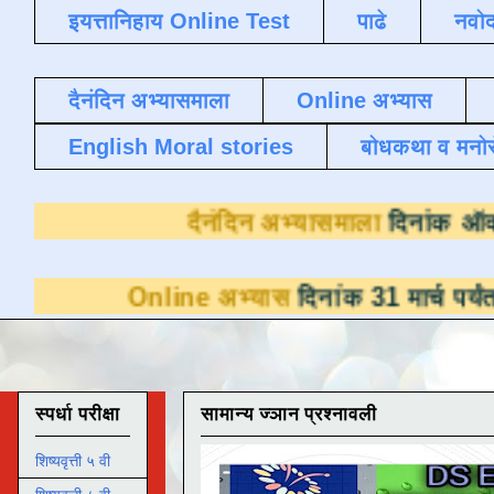
इयत्तानिहाय Online Test
पाढे
नवोद
दैनंदिन अभ्यासमाला
Online अभ्यास
English Moral stories
बोधकथा व मनो
दैनंदिन अभ्य
ine अभ्यास
दिनांक 31 मार्च पर्यंत डाउनलोडसाठी
स्पर्धा परीक्षा
सामान्य ज्ञान प्रश्नावली
शिष्यवृत्ती ५ वी