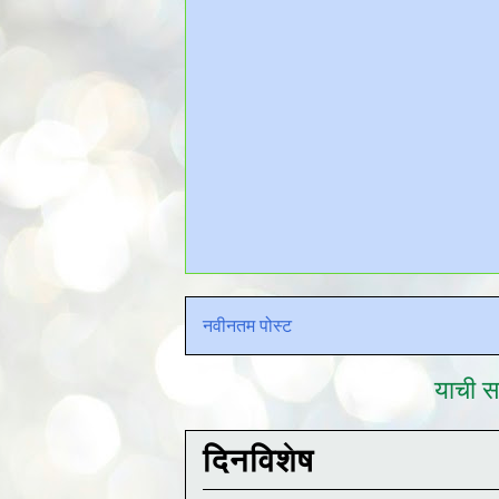
नवीनतम पोस्ट
याची सद
दिनविशेष