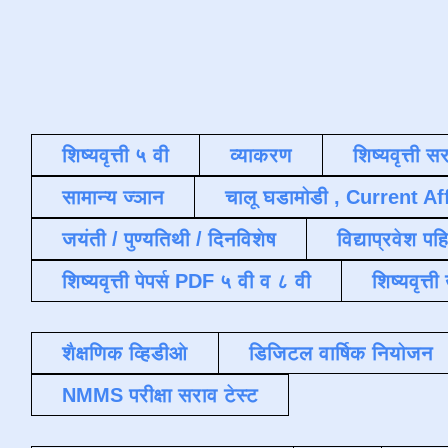
शिष्यवृत्ती ५ वी
व्याकरण
शिष्यवृत्ती स
सामान्य ज्ञान
चालू घडामोडी , Current Af
जयंती / पुण्यतिथी / दिनविशेष
विद्याप्रवेश पह
शिष्यवृत्ती पेपर्स PDF ५ वी व ८ वी
शिष्यवृत्
शैक्षणिक व्हिडीओ
डिजिटल वार्षिक नियोजन
NMMS परीक्षा सराव टेस्ट