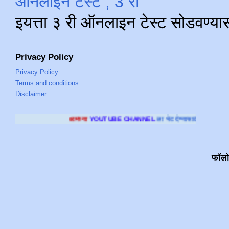
ऑनलाइन टेस्ट , 3 री
इयत्ता ३ री ऑनलाइन टेस्ट सोडवण्या
Privacy Policy
Privacy Policy
Terms and conditions
Disclaimer
च्या
YOUTUBE CHANNEL
ला भेट देण्यासाठी क्लिक करा
.
फॉल