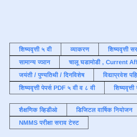
शिष्यवृत्ती ५ वी
व्याकरण
शिष्यवृत्ती स
सामान्य ज्ञान
चालू घडामोडी , Current Af
जयंती / पुण्यतिथी / दिनविशेष
विद्याप्रवेश पह
शिष्यवृत्ती पेपर्स PDF ५ वी व ८ वी
शिष्यवृत्
शैक्षणिक व्हिडीओ
डिजिटल वार्षिक नियोजन
NMMS परीक्षा सराव टेस्ट