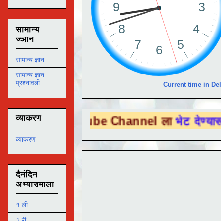
सामान्य
ज्ञान
सामान्य ज्ञान
सामान्य ज्ञान
प्रश्नावली
Current time in Del
व्याकरण
ou Tube Channel ला
भेट देण्यासाठी येथे क्लि
व्याकरण
दैनंदिन
अभ्यासमाला
१ ली
२ री