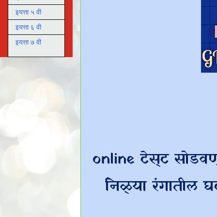
इयत्ता ५ वी
इयत्ता ६ वी
इयत्ता ७ वी
online टेस्ट सोडव
निळ्या रंगातील