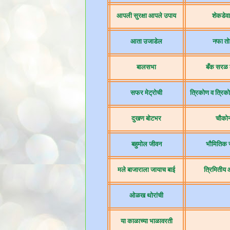
आपली सुरक्षा आपले उपाय
शेकडेवा
आता उजाडेल
नफा तो
बालसभा
बँक सरळ 
सफर मेट्रोची
त्रिकोण व त्रिको
दुखण बोटभर
चौको
बहुमोल जीवन
भौमितिक 
मले बाजाराला जायाच बाई
त्रिमितीय
ओळख थोरांची
या काळाच्या भाळावरती