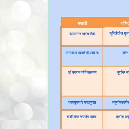
मराठी
गणि
भूमितीतील मुल
बलसागर भारत होवो
सायकल म्हणते मी आहे ना
कोन
डॉ कलाम यांचे बालपण
पूर्णांक स
गवतफुला रे गवतफुला
अपूर्णांकावरी
बाकी वीस रुपयांचं काय
दशांश अपूर