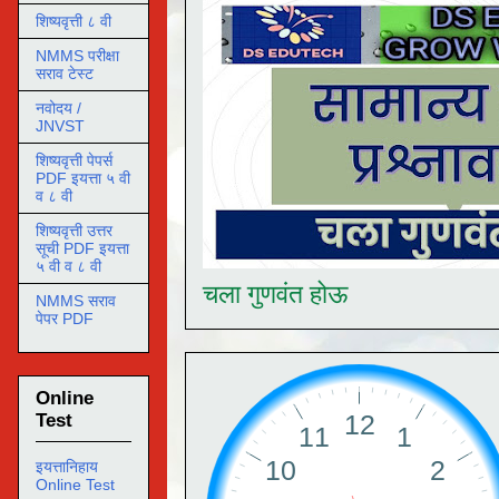
शिष्यवृत्ती ८ वी
NMMS परीक्षा
सराव टेस्ट
नवोदय /
JNVST
शिष्यवृत्ती पेपर्स
PDF इयत्ता ५ वी
व ८ वी
शिष्यवृत्ती उत्तर
सूची PDF इयत्ता
५ वी व ८ वी
चला गुणवंत होऊ
NMMS सराव
पेपर PDF
Online
Test
इयत्तानिहाय
Online Test