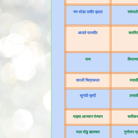
पण थोडा उशीर झाला
स्तंभाल
आपले परमवीर
सममित
माय
विभाज्य
वारली चित्रकला
मसाव
सुगंधी सृष्टी
लसाव
माझ्या आज्यान पंज्यान
समीकर
मला मोठ्ठ व्हायचय
गुणोत्तर प