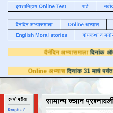
इयत्तानिहाय Online Test
पाढे
नवोद
दैनंदिन अभ्यासमाला
Online अभ्यास
English Moral stories
बोधकथा व मनो
दैनंदिन अभ्यास
line अभ्यास
दिनांक 31 मार्च पर्यंत डाउनलोडसा
स्पर्धा परीक्षा
सामान्य ज्ञान प्रश्नावल
शिष्यवृत्ती ५ वी