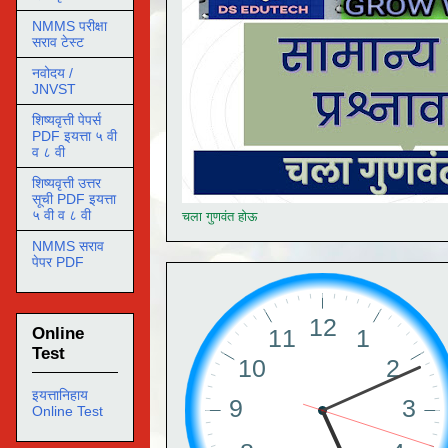
NMMS परीक्षा
सराव टेस्ट
नवोदय /
JNVST
शिष्यवृत्ती पेपर्स
PDF इयत्ता ५ वी
व ८ वी
शिष्यवृत्ती उत्तर
सूची PDF इयत्ता
५ वी व ८ वी
चला गुणवंत होऊ
NMMS सराव
पेपर PDF
Online
Test
इयत्तानिहाय
Online Test