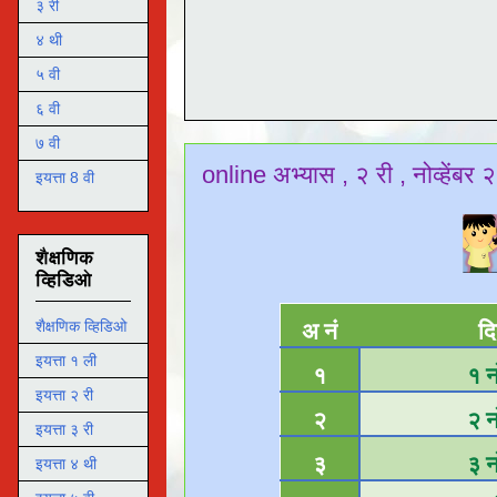
३ री
४ थी
५ वी
६ वी
७ वी
online अभ्यास , २ री , नोव्हेंबर
इयत्ता 8 वी
शैक्षणिक
व्हिडिओ
शैक्षणिक व्हिडिओ
अ नं
दि
इयत्ता १ ली
१
१ नो
इयत्ता २ री
२
२ नो
इयत्ता ३ री
३
३ नो
इयत्ता ४ थी