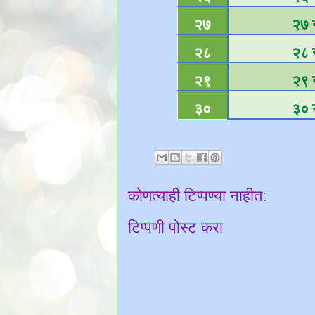
२७
२७ न
२८
२८ न
२९
२९ न
३०
३० न
कोणत्याही टिप्पण्‍या नाहीत:
टिप्पणी पोस्ट करा