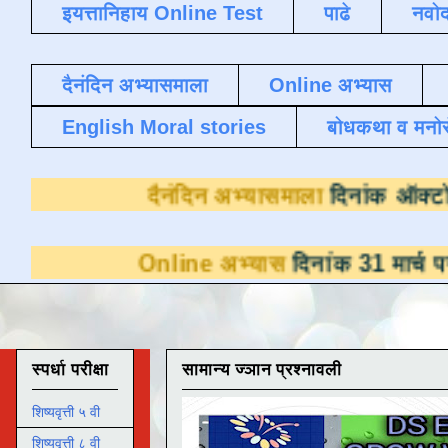
इयत्तानिहाय Online Test
पाढे
नवोद
दैनंदिन अभ्यासमाला
Online अभ्यास
English Moral stories
बोधकथा व मनो
दैनंदिन अभ्यासमाला
द
Online अभ्यास
दिनांक 31 मार्च पर्यंत डाउन
स्पर्धा परीक्षा
सामान्य ज्ञान प्रश्नावली
शिष्यवृत्ती ५ वी
शिष्यवृत्ती ८ वी