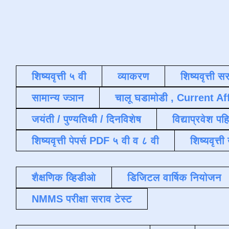
शिष्यवृत्ती ५ वी
व्याकरण
शिष्यवृत्ती स
सामान्य ज्ञान
चालू घडामोडी , Current Af
जयंती / पुण्यतिथी / दिनविशेष
विद्याप्रवेश पह
शिष्यवृत्ती पेपर्स PDF ५ वी व ८ वी
शिष्यवृत्
शैक्षणिक व्हिडीओ
डिजिटल वार्षिक नियोजन
NMMS परीक्षा सराव टेस्ट