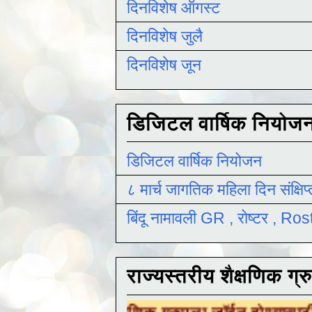
दिनविशेष ऑगस्ट
दिनविशेष जुलै
दिनविशेष जून
डिजिटल वार्षिक नियोज
डिजिटल वार्षिक नियोजन
८ मार्च जागतिक महिला दिन संक्षिप
बिंदू नामावली GR , रोष्टर , R
राज्यस्तरीय शैक्षणिक ग्र
तरीय शैक्षणिक ग्रुपला जॉईन होण्यासाठी
येथे क्लिक