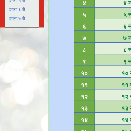
इयत्ता ५ वी
४
४ नो
इयत्ता ६ वी
५
५ नो
इयत्ता ७ वी
६
६ नो
७
७ नो
८
८ नो
९
९ नो
१०
१० न
११
११ न
१२
१२ न
१३
१३ न
१४
१४ न