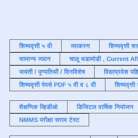
शिष्यवृत्ती ५ वी
व्याकरण
शिष्यवृत्ती स
सामान्य ज्ञान
चालू घडामोडी , Current Af
जयंती / पुण्यतिथी / दिनविशेष
विद्याप्रवेश पह
शिष्यवृत्ती पेपर्स PDF ५ वी व ८ वी
शिष्यवृत्
शैक्षणिक व्हिडीओ
डिजिटल वार्षिक नियोजन
NMMS परीक्षा सराव टेस्ट