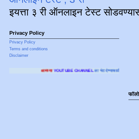
इयत्ता ३ री ऑनलाइन टेस्ट सोडवण्या
Privacy Policy
Privacy Policy
Terms and conditions
Disclaimer
मच्या
YOUTUBE CHANNEL
ला भेट देण्यासाठी क्लिक करा
.
फॉल