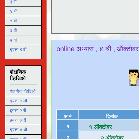
३ री
४ थी
५ वी
६ वी
७ वी
online अभ्यास , ४ थी , ऑक्टो
इयत्ता 8 वी
शैक्षणिक
व्हिडिओ
शैक्षणिक व्हिडिओ
इयत्ता १ ली
इयत्ता २ री
अ नं
दिनांक
इयत्ता ३ री
१
१
ऑक्टोबर
इयत्ता ४ थी
२
२ ऑक्टोबर