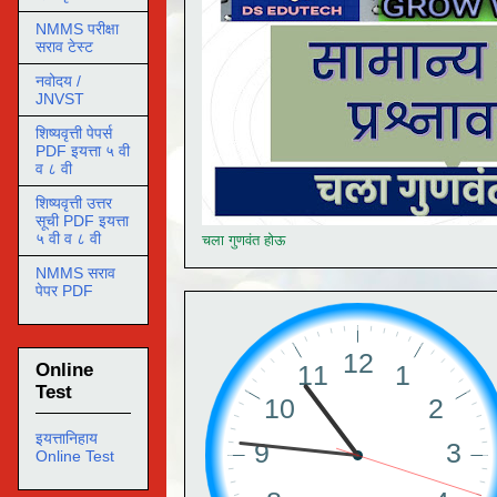
NMMS परीक्षा
सराव टेस्ट
नवोदय /
JNVST
शिष्यवृत्ती पेपर्स
PDF इयत्ता ५ वी
व ८ वी
शिष्यवृत्ती उत्तर
सूची PDF इयत्ता
५ वी व ८ वी
चला गुणवंत होऊ
NMMS सराव
पेपर PDF
Online
Test
इयत्तानिहाय
Online Test