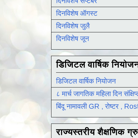
दिनविशेष सप्टेंबर
दिनविशेष ऑगस्ट
दिनविशेष जुलै
दिनविशेष जून
डिजिटल वार्षिक नियोज
डिजिटल वार्षिक नियोजन
८ मार्च जागतिक महिला दिन संक्षिप
बिंदू नामावली GR , रोष्टर , R
राज्यस्तरीय शैक्षणिक ग्र