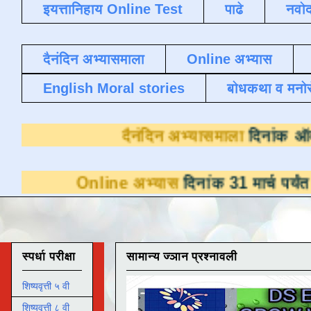
इयत्तानिहाय Online Test
पाढे
नवोद
दैनंदिन अभ्यासमाला
Online अभ्यास
English Moral stories
बोधकथा व मनो
दैनंदिन अभ्या
ine अभ्यास
दिनांक 31 मार्च पर्यंत डाउनलोडसाठ
स्पर्धा परीक्षा
सामान्य ज्ञान प्रश्नावली
शिष्यवृत्ती ५ वी
शिष्यवृत्ती ८ वी