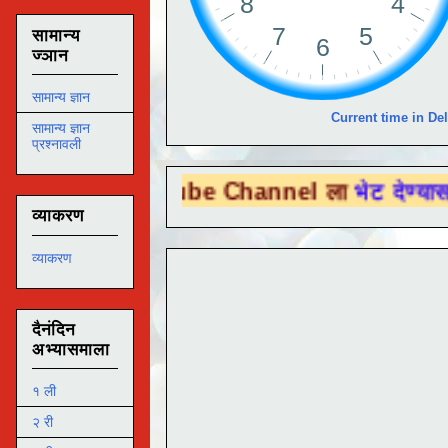
सामान्य
ज्ञान
सामान्य ज्ञान
Current time in Del
सामान्य ज्ञान
प्रश्नावली
u Tube Channel ला
भेट देण्यासाठी येथे क्लिक
व्याकरण
व्याकरण
दैनंदिन
अभ्यासमाला
१ ली
२ री