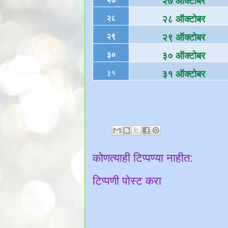
२७ ऑक्टोबर
२८
२८ ऑक्टोबर
२९
२९ ऑक्टोबर
३०
३० ऑक्टोबर
३१
३१ ऑक्टोबर
कोणत्याही टिप्पण्‍या नाहीत:
टिप्पणी पोस्ट करा