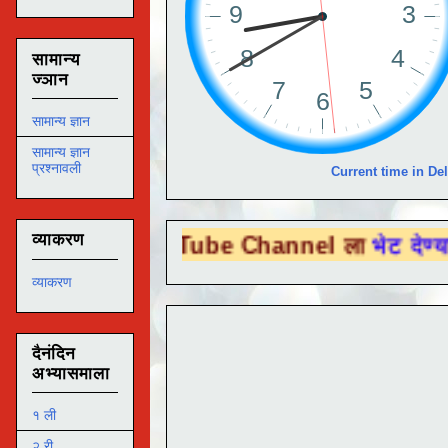
सामान्य
ज्ञान
सामान्य ज्ञान
सामान्य ज्ञान
प्रश्नावली
Current time in Del
व्याकरण
ा You Tube Channel ला
भेट देण्यासाठी येथे 
व्याकरण
दैनंदिन
अभ्यासमाला
१ ली
२ री