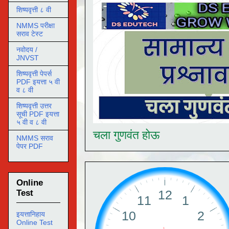
शिष्यवृत्ती ८ वी
NMMS परीक्षा
सराव टेस्ट
नवोदय /
JNVST
शिष्यवृत्ती पेपर्स
PDF इयत्ता ५ वी
व ८ वी
शिष्यवृत्ती उत्तर
सूची PDF इयत्ता
५ वी व ८ वी
चला गुणवंत होऊ
NMMS सराव
पेपर PDF
Online
Test
इयत्तानिहाय
Online Test