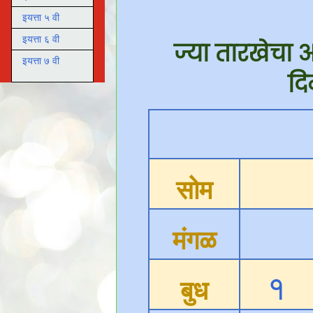
इयत्ता ५ वी
इयत्ता ६ वी
ज्या तारखेचा 
इयत्ता ७ वी
दि
सोम
मंगळ
१
बुध