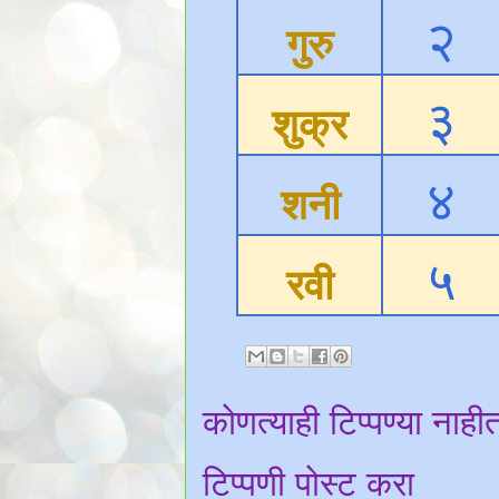
२
गुरु
३
शुक्र
४
शनी
५
रवी
कोणत्याही टिप्पण्‍या नाही
टिप्पणी पोस्ट करा