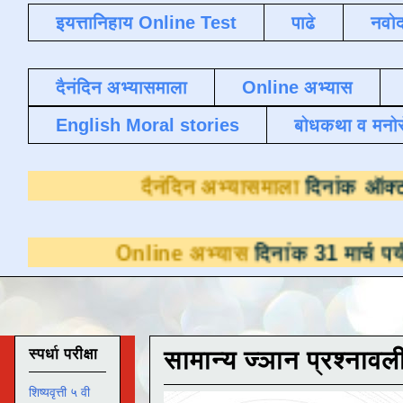
इयत्तानिहाय Online Test
पाढे
नवोद
दैनंदिन अभ्यासमाला
Online अभ्यास
English Moral stories
बोधकथा व मनो
दैनंदिन अभ्यासमाला
Online अभ्यास
दिनांक 31 मार्च पर्यंत डाउनलो
स्पर्धा परीक्षा
सामान्य ज्ञान प्रश्नावल
शिष्यवृत्ती ५ वी