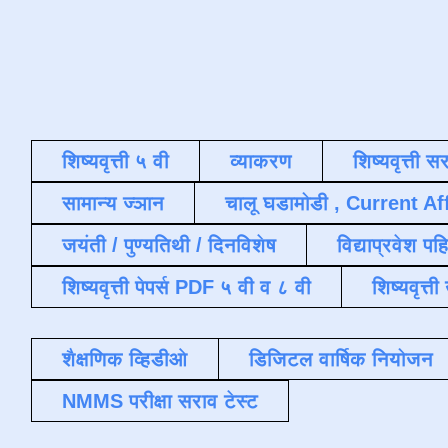
शिष्यवृत्ती ५ वी
व्याकरण
शिष्यवृत्ती स
सामान्य ज्ञान
चालू घडामोडी , Current Af
जयंती / पुण्यतिथी / दिनविशेष
विद्याप्रवेश पह
शिष्यवृत्ती पेपर्स PDF ५ वी व ८ वी
शिष्यवृत्
शैक्षणिक व्हिडीओ
डिजिटल वार्षिक नियोजन
NMMS परीक्षा सराव टेस्ट