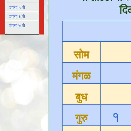
दि
इयत्ता ५ वी
इयत्ता ६ वी
इयत्ता ७ वी
सोम
मंगळ
बुध
१
गुरु