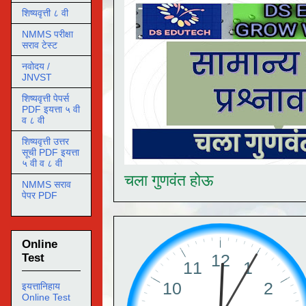
शिष्यवृत्ती ८ वी
NMMS परीक्षा
सराव टेस्ट
नवोदय /
JNVST
शिष्यवृत्ती पेपर्स
PDF इयत्ता ५ वी
व ८ वी
शिष्यवृत्ती उत्तर
सूची PDF इयत्ता
५ वी व ८ वी
चला गुणवंत होऊ
NMMS सराव
पेपर PDF
Online
Test
इयत्तानिहाय
Online Test