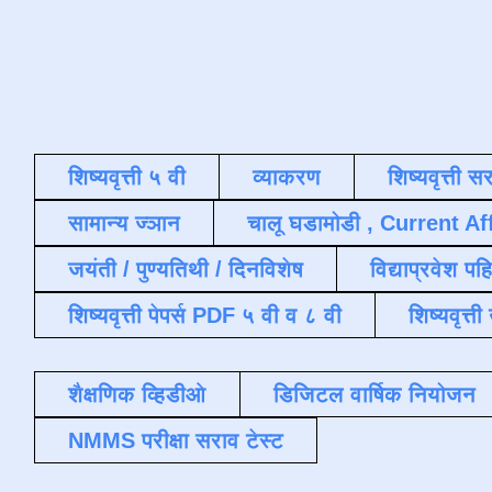
शिष्यवृत्ती ५ वी
व्याकरण
शिष्यवृत्ती स
सामान्य ज्ञान
चालू घडामोडी , Current Af
जयंती / पुण्यतिथी / दिनविशेष
विद्याप्रवेश पह
शिष्यवृत्ती पेपर्स PDF ५ वी व ८ वी
शिष्यवृत्
शैक्षणिक व्हिडीओ
डिजिटल वार्षिक नियोजन
NMMS परीक्षा सराव टेस्ट