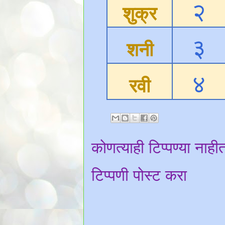
२
शुक्र
३
शनी
४
रवी
कोणत्याही टिप्पण्‍या नाही
टिप्पणी पोस्ट करा