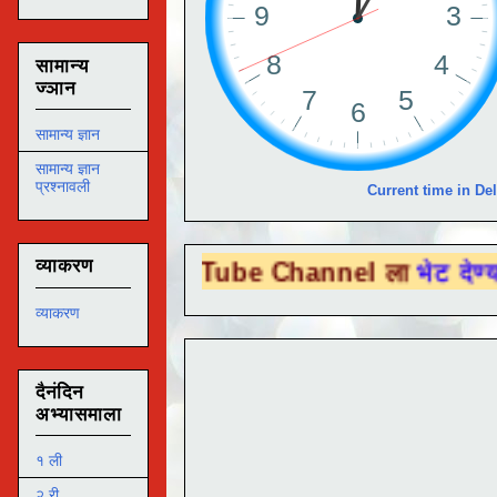
सामान्य
ज्ञान
सामान्य ज्ञान
सामान्य ज्ञान
प्रश्नावली
Current time in Del
व्याकरण
You Tube Channel ला
भेट देण्यासाठी येथे क्ल
व्याकरण
दैनंदिन
अभ्यासमाला
१ ली
२ री