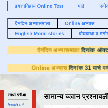
इयत्तानिहाय Online Test
पाढे
नवोद
दैनंदिन अभ्यासमाला
Online अभ्यास
English Moral stories
बोधकथा व मनो
दैनंदिन अभ्यासम
nline अभ्यास
दिनांक 31 मार्च पर्यंत डाउनलोडस
स्पर्धा परीक्षा
सामान्य ज्ञान प्रश्नावल
शिष्यवृत्ती ५ वी