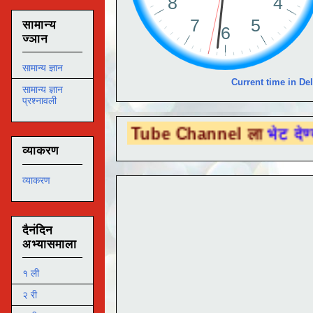
सामान्य
ज्ञान
सामान्य ज्ञान
Current time in Del
सामान्य ज्ञान
प्रश्नावली
You Tube Channel ला
भेट देण्यासाठी येथे क्
व्याकरण
व्याकरण
दैनंदिन
अभ्यासमाला
१ ली
२ री