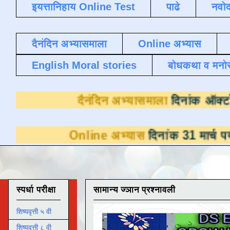
इयत्तानिहाय Online Test
पाढे
नवोद
दैनंदिन अभ्यासमाला
Online अभ्यास
English Moral stories
बोधकथा व मनो
दैनंदिन अभ्यासम
Online अभ्यास
दिनांक 31 मार्च पर्यंत डाउनलोडस
स्पर्धा परीक्षा
सामान्य ज्ञान प्रश्नावली
शिष्यवृत्ती ५ वी
शिष्यवृत्ती ८ वी