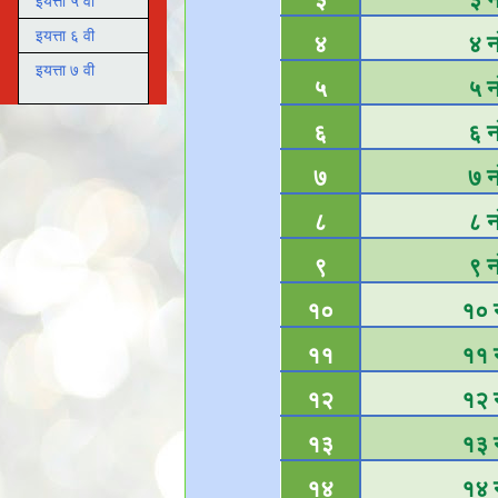
इयत्ता ५ वी
इयत्ता ६ वी
४
४ नो
इयत्ता ७ वी
५
५ नो
६
६ नो
७
७ नो
८
८ नो
९
९ नो
१०
१० न
११
११ न
१२
१२ न
१३
१३ न
१४
१४ न