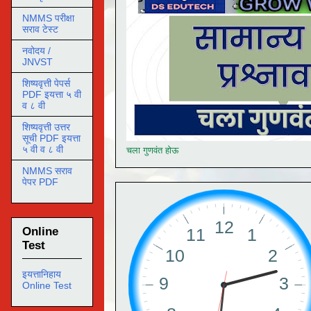
NMMS परीक्षा
सराव टेस्ट
नवोदय /
JNVST
शिष्यवृत्ती पेपर्स
PDF इयत्ता ५ वी
व ८ वी
शिष्यवृत्ती उत्तर
सूची PDF इयत्ता
५ वी व ८ वी
चला गुणवंत होऊ
NMMS सराव
पेपर PDF
Online
Test
इयत्तानिहाय
Online Test