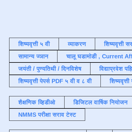
शिष्यवृत्ती ५ वी
व्याकरण
शिष्यवृत्ती स
सामान्य ज्ञान
चालू घडामोडी , Current Af
जयंती / पुण्यतिथी / दिनविशेष
विद्याप्रवेश पह
शिष्यवृत्ती पेपर्स PDF ५ वी व ८ वी
शिष्यवृत्
शैक्षणिक व्हिडीओ
डिजिटल वार्षिक नियोजन
NMMS परीक्षा सराव टेस्ट