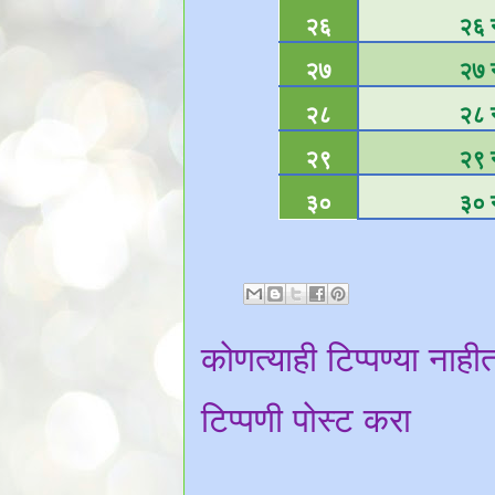
२६
२६ न
२७
२७ न
२८
२८ न
२९
२९ न
३०
३० न
कोणत्याही टिप्पण्‍या नाही
टिप्पणी पोस्ट करा