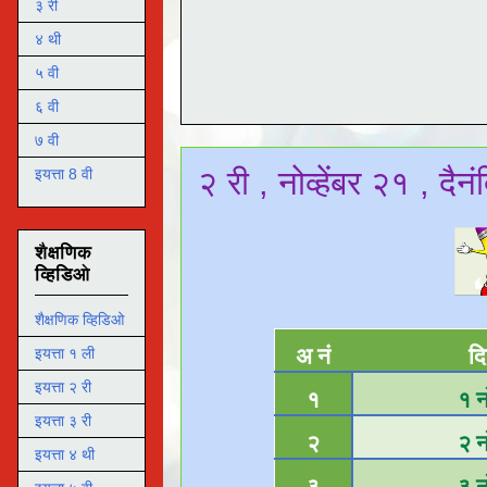
३ री
४ थी
५ वी
६ वी
७ वी
२ री , नोव्हेंबर २१ , दै
इयत्ता 8 वी
शैक्षणिक
व्हिडिओ
शैक्षणिक व्हिडिओ
अ नं
दि
इयत्ता १ ली
इयत्ता २ री
१
१ नो
इयत्ता ३ री
२
२ नो
इयत्ता ४ थी
३
३ नो