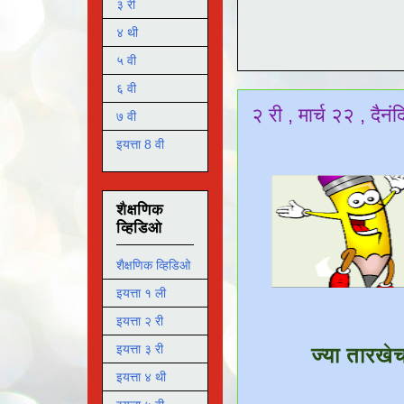
३ री
४ थी
५ वी
६ वी
२ री , मार्च २२ , दैन
७ वी
इयत्ता 8 वी
शैक्षणिक
व्हिडिओ
शैक्षणिक व्हिडिओ
इयत्ता १ ली
इयत्ता २ री
इयत्ता ३ री
ज्या तारखे
इयत्ता ४ थी