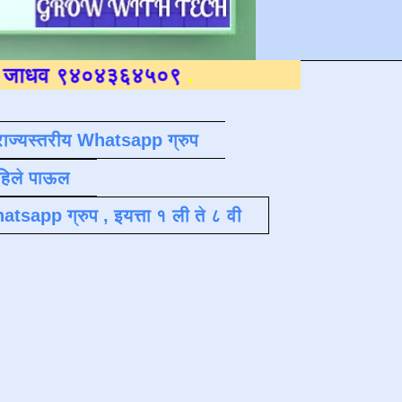
०४३६४५०९
.
राज्यस्तरीय Whatsapp ग्रुप
पहिले पाऊल
atsapp ग्रुप , इयत्ता १ ली ते ८ वी