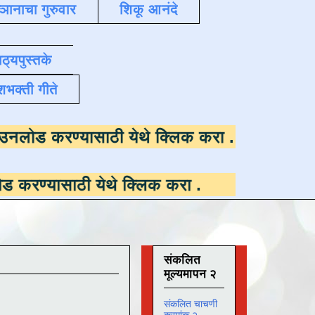
्ञानाचा गुरुवार
शिकू आनंदे
ाठ्यपुस्तके
शभक्ती गीते
 उपलब्ध ,
डाउनलोड करण्यासाठी येथे क्लिक करा
.
ी येथे क्लिक करा
.
संकलित
मूल्यमापन २
संकलित चाचणी
क्रमांक २