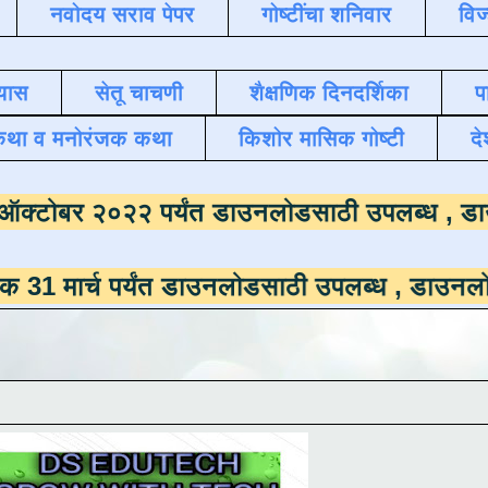
नवोदय सराव पेपर
गोष्टींचा शनिवार
विज
यास
सेतू चाचणी
शैक्षणिक दिनदर्शिका
प
कथा व मनोरंजक कथा
किशोर मासिक गोष्टी
दे
माला
दिनांक ऑक्टोबर २०२२ पर्यंत डाउनलोडसाठी
पर्यंत डाउनलोडसाठी उपलब्ध ,
डाउनलोड करण्यासाठ