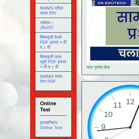
NMMS परीक्षा
सराव टेस्ट
नवोदय /
JNVST
शिष्यवृत्ती पेपर्स
PDF इयत्ता ५ वी
व ८ वी
शिष्यवृत्ती उत्तर
सूची PDF इयत्ता
५ वी व ८ वी
चला गुणवंत होऊ
NMMS सराव
पेपर PDF
Online
Test
इयत्तानिहाय
Online Test