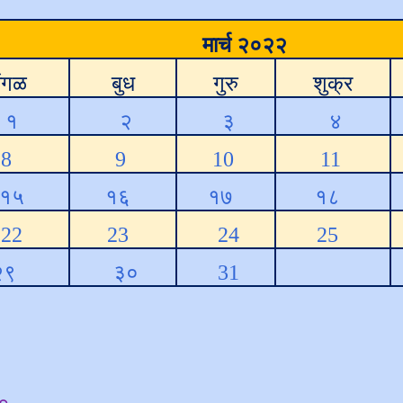
मार्च २०२२
ंगळ
बुध
गुरु
शुक्र
१
२
३
४
8
9
10
11
१५
१६
१७
१८
22
23
24
25
२९
३०
31