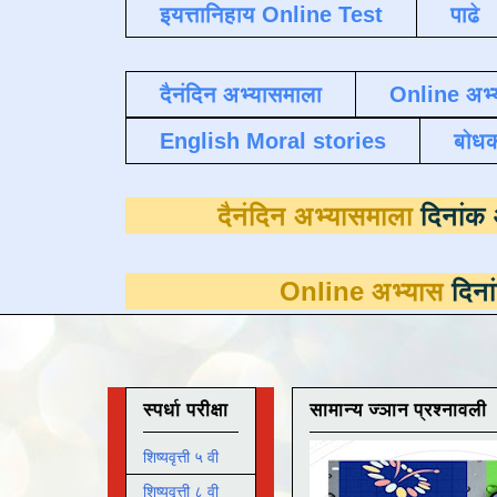
इयत्तानिहाय Online Test
पाढे
दैनंदिन अभ्यासमाला
Online अभ्
English Moral stories
बोध
दैनंदिन अभ्यास
Online अभ्यास
दिनांक 31 मार्च 
स्पर्धा परीक्षा
सामान्य ज्ञान प्रश्नावली
शिष्यवृत्ती ५ वी
शिष्यवृत्ती ८ वी