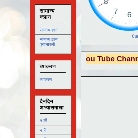
सामान्य
ज्ञान
सामान्य ज्ञान
Cur
सामान्य ज्ञान
प्रश्नावली
 EDUTECH
या You Tube Channel ला
भेट द
व्याकरण
व्याकरण
दैनंदिन
अभ्यासमाला
१ ली
२ री