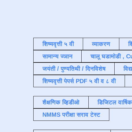
शिष्यवृत्ती ५ वी
व्याकरण
श
सामान्य ज्ञान
चालू घडामोडी , C
जयंती / पुण्यतिथी / दिनविशेष
विद्
शिष्यवृत्ती पेपर्स PDF ५ वी व ८ वी
शैक्षणिक व्हिडीओ
डिजिटल वार्षि
NMMS परीक्षा सराव टेस्ट