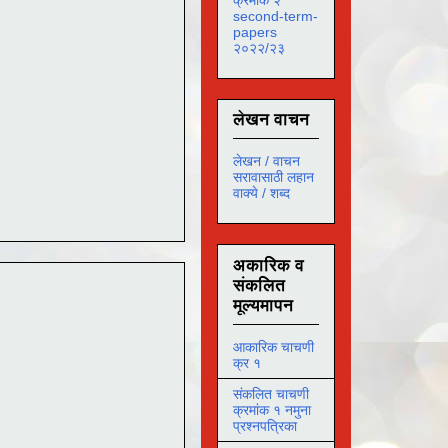
second-term-
papers
२०२२/२३
लेखन वाचन
लेखन / वाचन
सरावासाठी लहान
वाक्ये / शब्द
अकारिक व
संकलित
मूल्यमापन
आकारिक चाचणी
क्र १
संकलित चाचणी
क्रमांक १ नमुना
प्रश्नपत्रिका