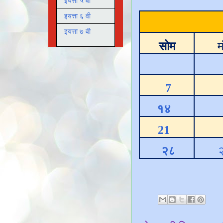
इयत्ता ५ वी
इयत्ता ६ वी
इयत्ता ७ वी
सोम
म
7
१४
21
२८