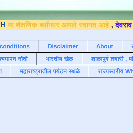
णिक ब्लॉगवर आपले स्वागत आहे
,
देवराव जाधव ९४
conditions
Disclaimer
About
ल्यमापन नोंदी
भारतीय खेळ
शाळापुर्व तयारी , 
ा
महाराष्ट्रातील पर्यटन स्थळे
राज्यस्तरीय Wh