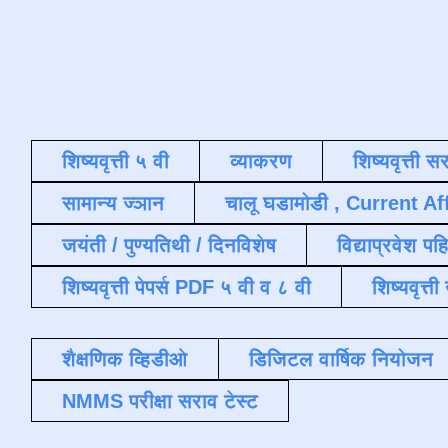
शिष्यवृत्ती ५ वी
व्याकरण
शिष्यवृत्ती स
सामान्य ज्ञान
चालू घडामोडी , Current Af
जयंती / पुण्यतिथी / दिनविशेष
विद्याप्रवेश पह
शिष्यवृत्ती पेपर्स PDF ५ वी व ८ वी
शिष्यवृत्
शैक्षणिक व्हिडीओ
डिजिटल वार्षिक नियोजन
NMMS परीक्षा सराव टेस्ट