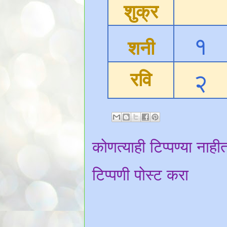
शुक्र
१
शनी
रवि
२
कोणत्याही टिप्पण्‍या नाही
टिप्पणी पोस्ट करा