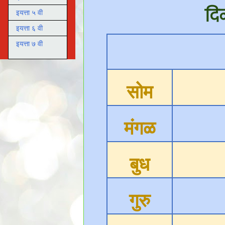
दि
इयत्ता ५ वी
इयत्ता ६ वी
इयत्ता ७ वी
सोम
मंगळ
बुध
गुरु