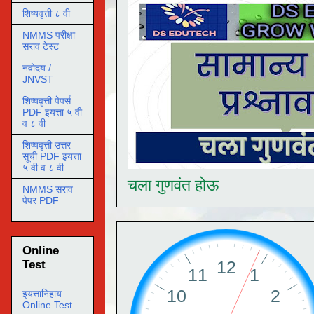
शिष्यवृत्ती ८ वी
NMMS परीक्षा
सराव टेस्ट
नवोदय /
JNVST
शिष्यवृत्ती पेपर्स
PDF इयत्ता ५ वी
व ८ वी
शिष्यवृत्ती उत्तर
सूची PDF इयत्ता
५ वी व ८ वी
चला गुणवंत होऊ
NMMS सराव
पेपर PDF
Online
Test
इयत्तानिहाय
Online Test