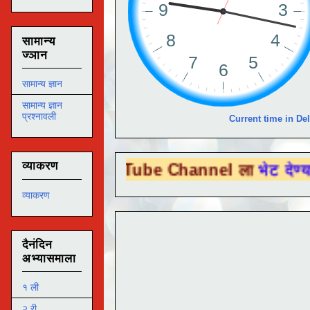
सामान्य
ज्ञान
सामान्य ज्ञान
सामान्य ज्ञान
प्रश्नावली
Current time in Del
व्याकरण
You Tube Channel ला
भेट देण्यासाठी येथे क्ल
व्याकरण
दैनंदिन
अभ्यासमाला
१ ली
२ री