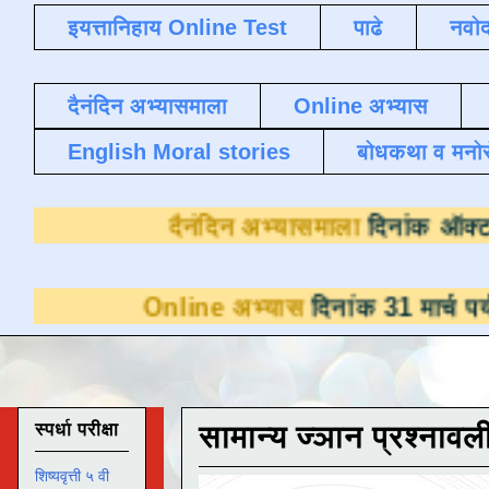
इयत्तानिहाय Online Test
पाढे
नवोद
दैनंदिन अभ्यासमाला
Online अभ्यास
English Moral stories
बोधकथा व मनो
दैनंदिन अभ्यासम
Online अभ्यास
दिनांक 31 मार्च पर्यंत डाउनलोडस
स्पर्धा परीक्षा
सामान्य ज्ञान प्रश्नावल
शिष्यवृत्ती ५ वी