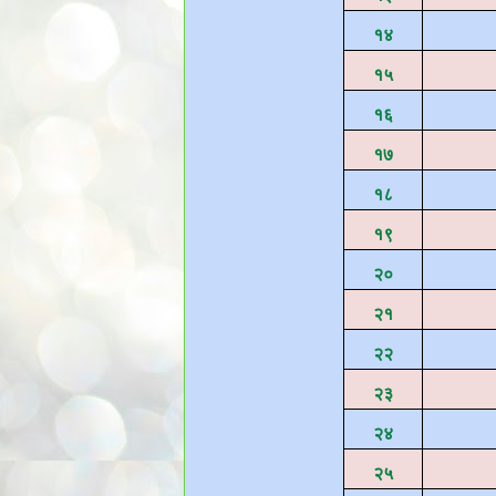
१४
१५
१६
१७
१८
१९
२०
२१
२२
२३
२४
२५