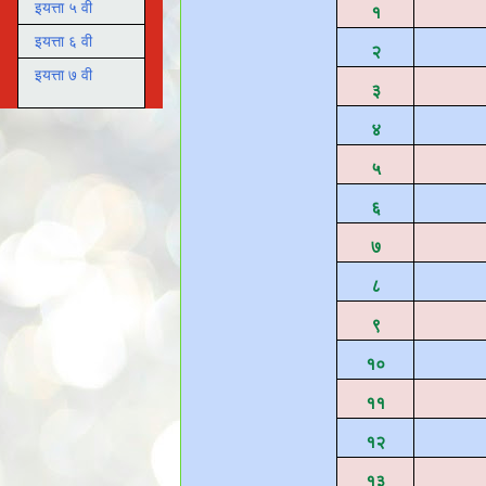
इयत्ता ५ वी
१
इयत्ता ६ वी
२
इयत्ता ७ वी
३
४
५
६
७
८
९
१०
११
१२
१३