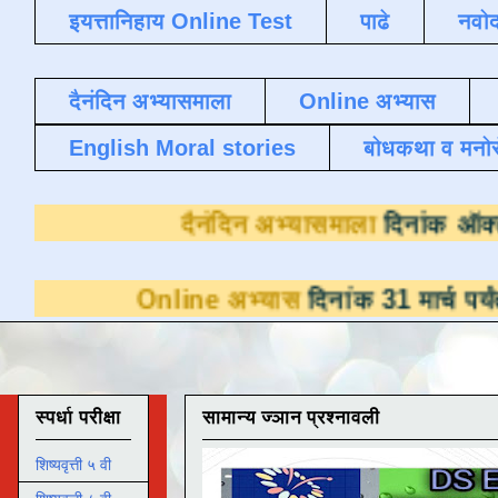
इयत्तानिहाय Online Test
पाढे
नवोद
दैनंदिन अभ्यासमाला
Online अभ्यास
English Moral stories
बोधकथा व मनो
दैनंदिन अभ्यासमाल
Online अभ्यास
दिनांक 31 मार्च पर्यंत डाउनलो
स्पर्धा परीक्षा
सामान्य ज्ञान प्रश्नावली
शिष्यवृत्ती ५ वी