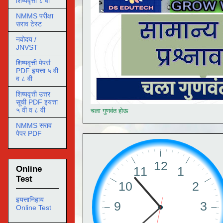
शिष्यवृत्ती ८ वी
NMMS परीक्षा
सराव टेस्ट
नवोदय /
JNVST
शिष्यवृत्ती पेपर्स
PDF इयत्ता ५ वी
व ८ वी
शिष्यवृत्ती उत्तर
सूची PDF इयत्ता
५ वी व ८ वी
चला गुणवंत होऊ
NMMS सराव
पेपर PDF
Online
Test
इयत्तानिहाय
Online Test