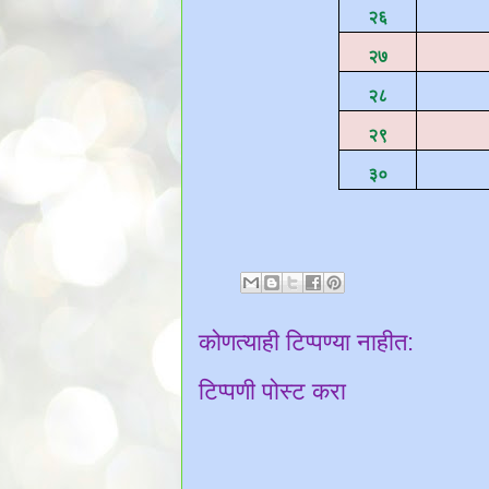
२६
२७
२८
२९
३०
कोणत्याही टिप्पण्‍या नाहीत:
टिप्पणी पोस्ट करा