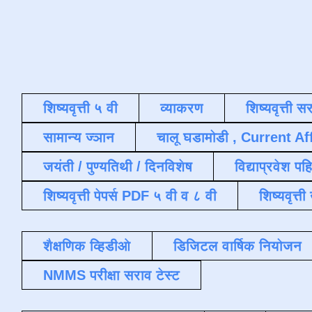
शिष्यवृत्ती ५ वी
व्याकरण
शिष्यवृत्ती स
सामान्य ज्ञान
चालू घडामोडी , Current Af
जयंती / पुण्यतिथी / दिनविशेष
विद्याप्रवेश पह
शिष्यवृत्ती पेपर्स PDF ५ वी व ८ वी
शिष्यवृत्
शैक्षणिक व्हिडीओ
डिजिटल वार्षिक नियोजन
NMMS परीक्षा सराव टेस्ट