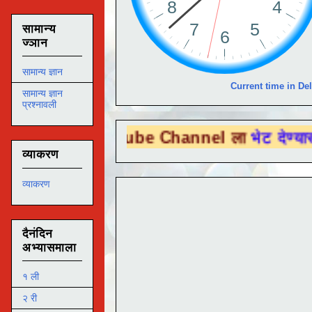
सामान्य
ज्ञान
सामान्य ज्ञान
Current time in Del
सामान्य ज्ञान
प्रश्नावली
 You Tube Channel ला
भेट देण्यासाठी येथे क्
व्याकरण
व्याकरण
दैनंदिन
अभ्यासमाला
१ ली
२ री