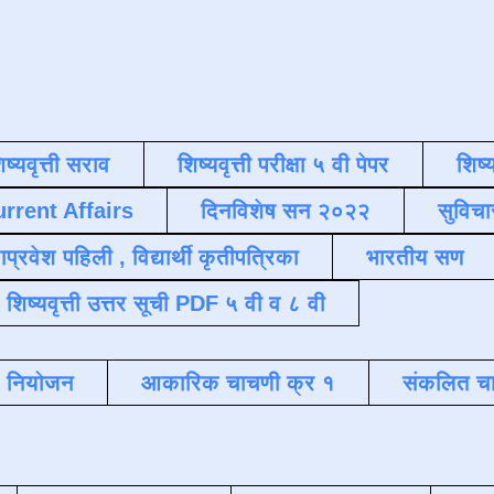
िष्यवृत्ती सराव
शिष्यवृत्ती परीक्षा ५ वी पेपर
शिष्य
urrent Affairs
दिनविशेष सन २०२२
सुविचा
याप्रवेश पहिली , विद्यार्थी कृतीपत्रिका
भारतीय सण
शिष्यवृत्ती उत्तर सूची PDF ५ वी व ८ वी
क नियोजन
आकारिक चाचणी क्र १
संकलित चा