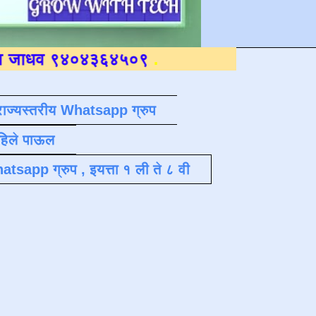
९४०४३६४५०९
.
राज्यस्तरीय Whatsapp ग्रुप
पहिले पाऊल
atsapp ग्रुप , इयत्ता १ ली ते ८ वी