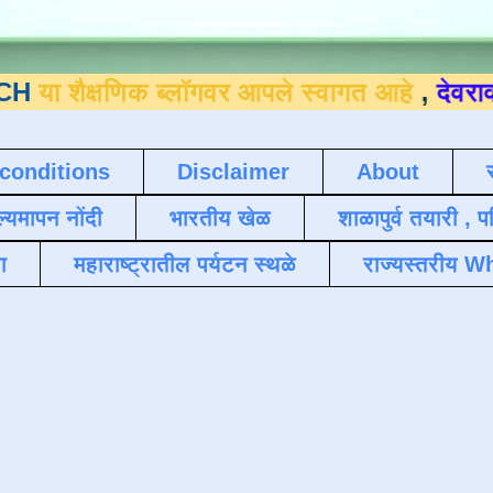
्षणिक ब्लॉगवर आपले स्वागत आहे
,
देवराव जाधव 
conditions
Disclaimer
About
ल्यमापन नोंदी
भारतीय खेळ
शाळापुर्व तयारी , 
ा
महाराष्ट्रातील पर्यटन स्थळे
राज्यस्तरीय Wh