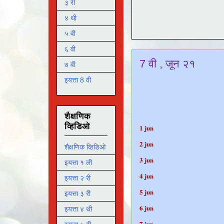
३ री
४ थी
५ वी
६ वी
7 वी , जून २१
७ वी
इयत्ता 8 वी
शैक्षणिक
व्हिडिओ
1 ju
2 ju
शैक्षणिक व्हिडिओ
3 ju
इयत्ता १ ली
4 ju
इयत्ता २ री
5 ju
इयत्ता ३ री
6 ju
इयत्ता ४ थी
7 ju