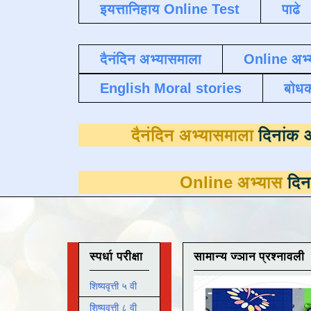
इयत्तानिहाय Online Test
पाढे
दैनंदिन अभ्यासमाला
Online अभ्
English Moral stories
बोध
दैनंदिन अभ्यासमा
Online अभ्यास
दिनांक 31 मार्
स्पर्धा परीक्षा
सामान्य ज्ञान प्रश्नावली
शिष्यवृत्ती ५ वी
शिष्यवृत्ती ८ वी