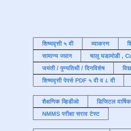
शिष्यवृत्ती ५ वी
व्याकरण
श
सामान्य ज्ञान
चालू घडामोडी , C
जयंती / पुण्यतिथी / दिनविशेष
विद्
शिष्यवृत्ती पेपर्स PDF ५ वी व ८ वी
शैक्षणिक व्हिडीओ
डिजिटल वार्षि
NMMS परीक्षा सराव टेस्ट