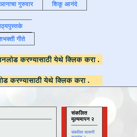
्ञानाचा गुरुवार
शिकू आनंदे
ाठ्यपुस्तके
शभक्ती गीते
पलब्ध ,
डाउनलोड करण्यासाठी येथे क्लिक करा
.
ठी येथे क्लिक करा
.
संकलित
मूल्यमापन २
संकलित चाचणी
क्रमांक २