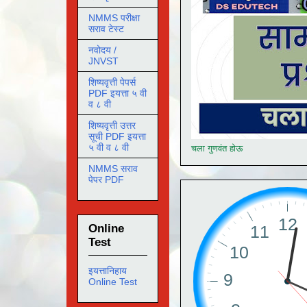
NMMS परीक्षा
सराव टेस्ट
नवोदय /
JNVST
शिष्यवृत्ती पेपर्स
PDF इयत्ता ५ वी
व ८ वी
शिष्यवृत्ती उत्तर
सूची PDF इयत्ता
५ वी व ८ वी
चला गुणवंत होऊ
NMMS सराव
पेपर PDF
Online
Test
इयत्तानिहाय
Online Test