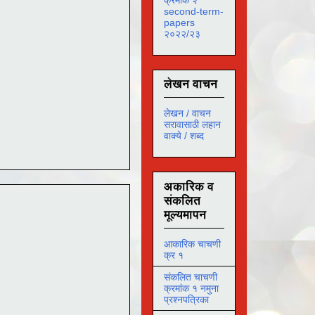
second-term-
papers
२०२२/२३
लेखन वाचन
लेखन / वाचन
सरावासाठी लहान
वाक्ये / शब्द
अकारिक व
संकलित
मूल्यमापन
आकारिक चाचणी
क्र १
संकलित चाचणी
क्रमांक १ नमुना
प्रश्नपत्रिका