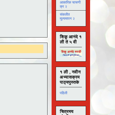
आकारिक चाचणी
क्र २
संकलीत
मूल्यमापन २
शिकू आनंदे १
ली ते ५ वी
१ ली , नवीन
अभ्यासक्रम
पाठ्यपुस्तके
पहिली
चित्रमय