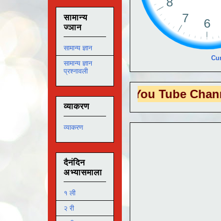
सामान्य
ज्ञान
सामान्य ज्ञान
Cur
सामान्य ज्ञान
प्रश्नावली
S EDUTECH
या You Tube Channel ला
भेट
व्याकरण
व्याकरण
दैनंदिन
अभ्यासमाला
१ ली
२ री