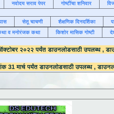
नवोदय सराव पेपर
गोष्टींचा शनिवार
विज
यास
सेतू चाचणी
शैक्षणिक दिनदर्शिका
प
कथा व मनोरंजक कथा
किशोर मासिक गोष्टी
दे
ला
दिनांक ऑक्टोबर २०२२ पर्यंत डाउनलोडसाठी उ
च पर्यंत डाउनलोडसाठी उपलब्ध ,
डाउनलोड करण्यासा