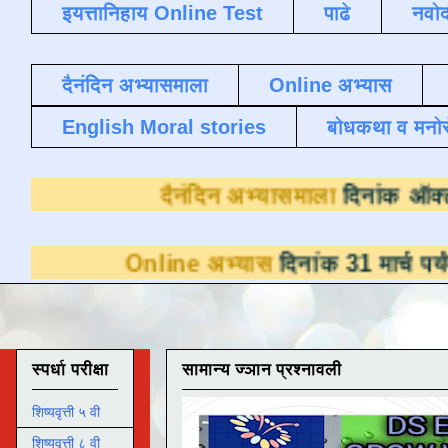
इयत्तानिहाय Online Test
पाढे
नवोद
दैनंदिन अभ्यासमाला
Online अभ्यास
English Moral stories
बोधकथा व मनो
दैनंदिन अभ्यास
nline अभ्यास
दिनांक 31 मार्च पर्यंत डाउनलोडसा
स्पर्धा परीक्षा
सामान्य ज्ञान प्रश्नावली
शिष्यवृत्ती ५ वी
शिष्यवृत्ती ८ वी