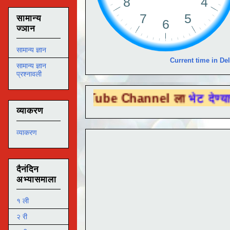
सामान्य
ज्ञान
सामान्य ज्ञान
Current time in Del
सामान्य ज्ञान
प्रश्नावली
ou Tube Channel ला
भेट देण्यासाठी येथे क्लि
व्याकरण
व्याकरण
दैनंदिन
अभ्यासमाला
१ ली
२ री