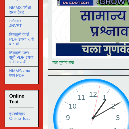
NMMS परीक्षा
सराव टेस्ट
नवोदय /
JNVST
शिष्यवृत्ती पेपर्स
PDF इयत्ता ५ वी
व ८ वी
शिष्यवृत्ती उत्तर
सूची PDF इयत्ता
५ वी व ८ वी
चला गुणवंत होऊ
NMMS सराव
पेपर PDF
Online
Test
इयत्तानिहाय
Online Test