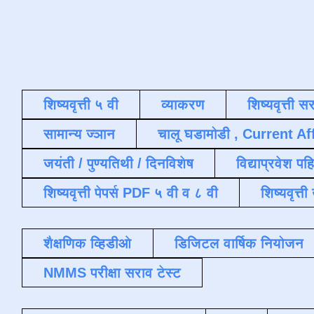
शिष्यवृत्ती ५ वी
व्याकरण
शिष्यवृत्ती स
सामान्य ज्ञान
चालू घडामोडी , Current Af
जयंती / पुण्यतिथी / दिनविशेष
विद्याप्रवेश पह
शिष्यवृत्ती पेपर्स PDF ५ वी व ८ वी
शिष्यवृत्
शैक्षणिक व्हिडीओ
डिजिटल वार्षिक नियोजन
NMMS परीक्षा सराव टेस्ट