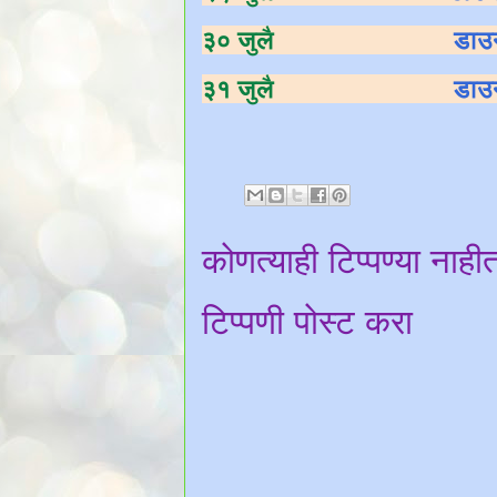
३० जुलै
डाउ
३१ जुलै
डाउ
कोणत्याही टिप्पण्‍या नाही
टिप्पणी पोस्ट करा